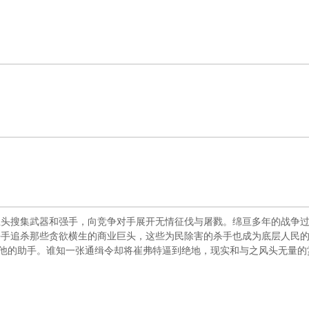
巨头搜集武器和强手，向竞争对手展开无情征伐与屠戮。绵亘多年的战争
杀那些贪欲横生的商业巨头，这些为民除害的杀手也成为底层人民的英雄和偶像
勇当他的助手。谁知一张通缉令却将崔弗特逼到绝地，现实和与之风头无量的赏金猎手