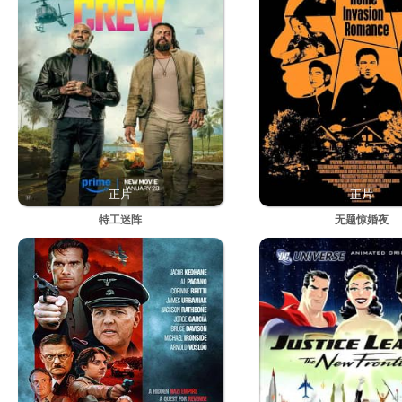
正片
正片
特工迷阵
无题惊婚夜