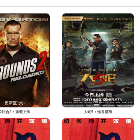
更新至1集
正片
12回合2：重装上阵
大蛇5：怪兽都市