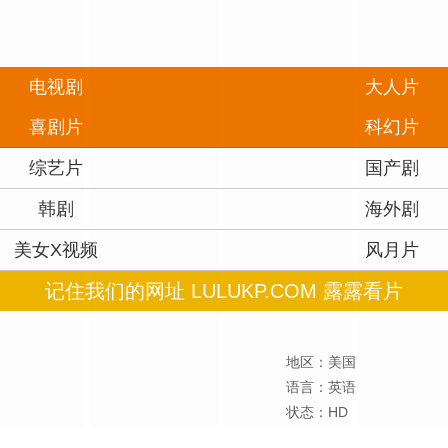
电视剧
大人片
喜剧片
科幻片
综艺片
国产剧
韩剧
海外剧
美女X视频
风月片
记住我们的网址 LULUKP.COM 露露看片
地区：美国
语言：英语
状态：HD