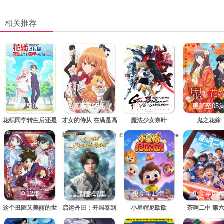
相关推荐
更新至04集
更新至05集
更新至05集
更新至05
花织同学转生后还是
才女的侍从 在满是高
魔法少女奈叶
鬼之花嫁
想干架
岭之花的贵族学校暗
EXCEEDS Gun Blaze
中照顾
Vengeance
全12集
更新至17集
更新至19集
更新至03
这个丑陋又美丽的世
启运丹田：开局签到
小星帽尼欧欧
茶啊二中 第
界
至尊丹田