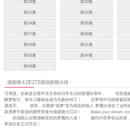
第28集
第29集
第31集
第32集
第34集
第35集
第37集
第38集
第40集
第41集
第43集
第44集
第46集
假面骑士ZEZTZ国语
剧情介绍：
万津莫。自称是过着平淡无奇的日常生活的普通好青年， 但凭借
醒梦能力，每当入睡就会成为无敌的特工！ 在梦境中为拯救被囚禁
显身手。 然而，企图将"噩梦"变为现实的怪人·梦魇出现在了
莫用梦中获得的腰带变身为假面骑士ZZZ！ Make your dream come tr
必须阻止企图侵略现实的梦魇的入侵！ 被托付世界命运的莫，作
梦境任务正式开启！