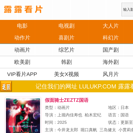
电影
电视剧
大人片
动作片
喜剧片
科幻片
动画片
综艺片
国产剧
欧美剧
韩剧
海外剧
VIP看片APP
美女X视频
风月片
记住我们的网址 LULUKP.COM 露露
假面骑士ZEZTZ国语
类型：动画片
地区：日本
导演：
上堀内佳寿也
柏木宏纪
山口恭平
语言：国语
柴崎
时间：2025
状态：更新至
主演：
今井龙太郎
堀口真帆
三岛健太
小贯莉