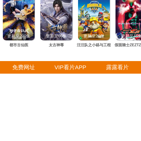
更新至200集
更新至05集
更新至26集
更新至46
都市古仙医
太古神尊
汪汪队之小砾与工程
假面骑士ZEZT
家族 第三季
免费网址
VIP看片APP
露露看片