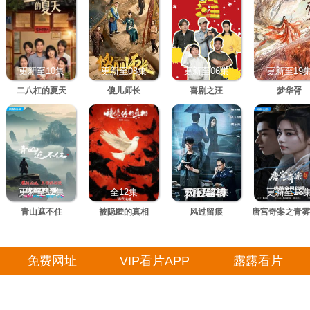
更新至10集
更新至08集
更新至06集
更新至19
二八杠的夏天
傻儿师长
喜剧之汪
梦华胥
更新至12集
全12集
更新至22集
更新至18
青山遮不住
被隐匿的真相
风过留痕
唐宫奇案之青雾
免费网址
VIP看片APP
露露看片