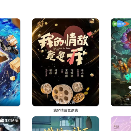
更新至10集
我的情敌竟是我