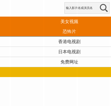
美女视频
恐怖片
香港电视剧
日本电视剧
免费网址