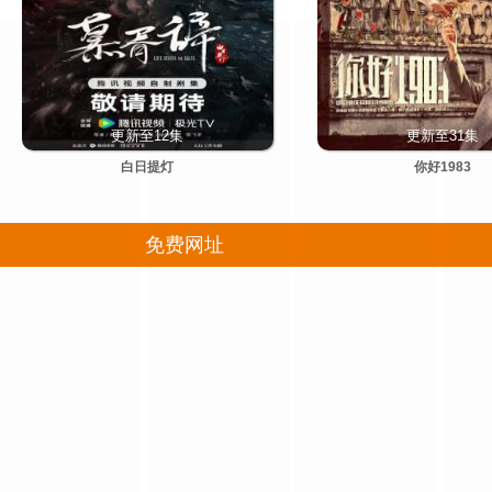
更新至12集
更新至31集
白日提灯
你好1983
免费网址