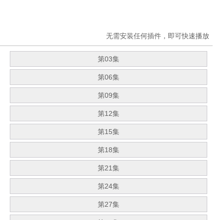
无需安装任何插件，即可快速播放
第03集
第06集
第09集
第12集
第15集
第18集
第21集
第24集
第27集