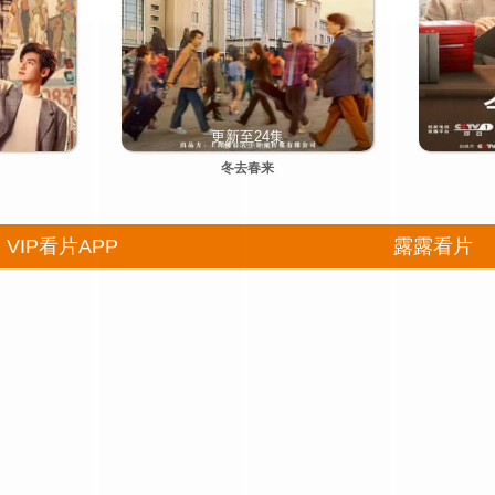
更新至24集
冬去春来
VIP看片APP
露露看片