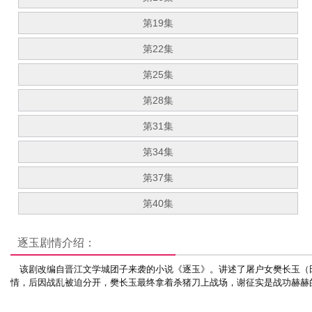
第19集
第22集
第25集
第28集
第31集
第34集
第37集
第40集
逐玉
剧情介绍：
该剧改编自晋江文学城团子来袭的小说《逐玉》。讲述了屠户女樊长玉（田
情，后因战乱被迫分开，樊长玉最终拿着杀猪刀上战场，谢征实是战功赫赫