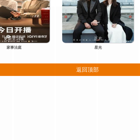
更新至14集
正片
家事法庭
星光
返回顶部