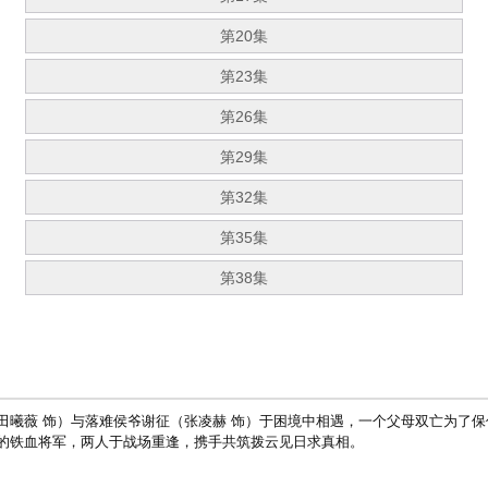
第20集
第23集
第26集
第29集
第32集
第35集
第38集
曦薇 饰）与落难侯爷谢征（张凌赫 饰）于困境中相遇，一个父母双亡为了保
的铁血将军，两人于战场重逢，携手共筑拨云见日求真相。