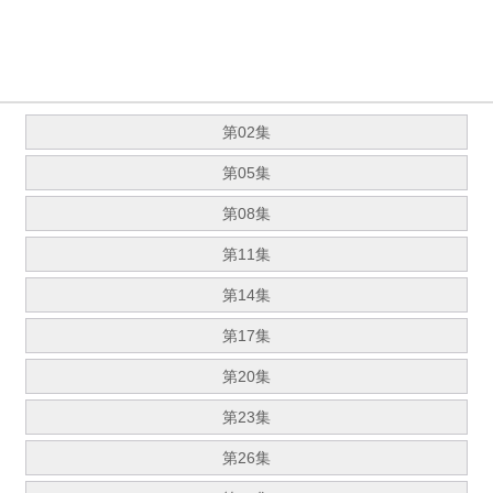
第02集
第05集
第08集
第11集
第14集
第17集
第20集
第23集
第26集