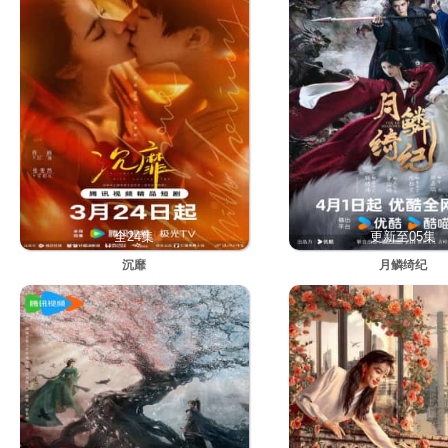
全24集
更新至05集
沉靡
月鳞绮纪