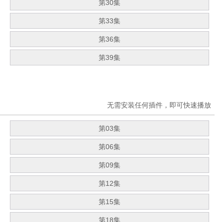
第30集
第33集
第36集
第39集
无需安装任何插件，即可快速播放
第03集
第06集
第09集
第12集
第15集
第18集