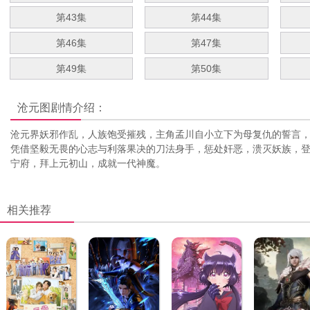
第43集
第44集
第46集
第47集
第49集
第50集
沧元图
剧情介绍：
沧元界妖邪作乱，人族饱受摧残，主角孟川自小立下为母复仇的誓言
凭借坚毅无畏的心志与利落果决的刀法身手，惩处奸恶，溃灭妖族，
宁府，拜上元初山，成就一代神魔。
相关推荐