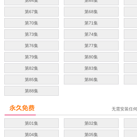
第64集
第65集
第67集
第68集
第70集
第71集
第73集
第74集
第76集
第77集
第79集
第80集
第82集
第83集
第85集
第86集
第88集
无需安装任
第01集
第02集
第04集
第05集